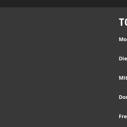
T
Mo
Di
Mi
Do
Fre