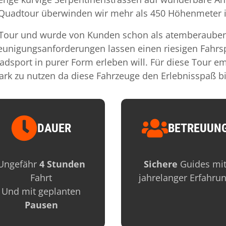
 Quadtour überwinden wir mehr als 450 Höhenmeter i
r Tour und wurde von Kunden schon als atemberaube
eunigungsanforderungen lassen einen riesigen Fahrsp
adsport in purer Form erleben will. Für diese Tour 
k zu nutzen da diese Fahrzeuge den Erlebnisspaß bis
DAUER
BETREUUN
age
Image
Ungefähr
4 Stunden
Sichere
Guides mi
Fahrt
jahrelanger Erfahru
Und mit geplanten
Pausen