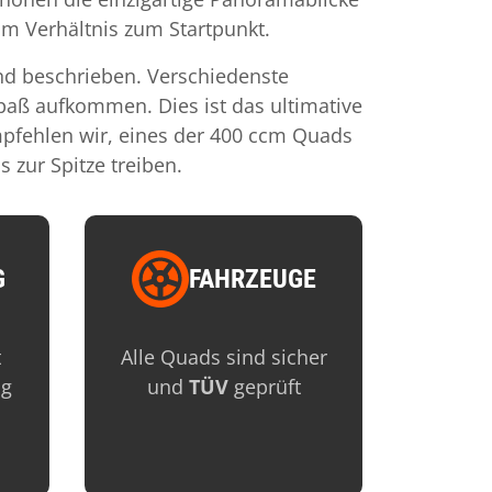
m Verhältnis zum Startpunkt.
nd beschrieben. Verschiedenste
aß aufkommen. Dies ist das ultimative
empfehlen wir, eines der 400 ccm Quads
 zur Spitze treiben.
G
FAHRZEUGE
Image
t
Alle Quads sind sicher
ng
und
TÜV
geprüft