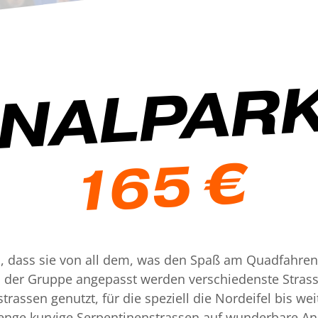
NALPARK
165 €
s, dass sie von all dem, was den Spaß am Quadfahre
n der Gruppe angepasst werden verschiedenste Stras
assen genutzt, für die speziell die Nordeifel bis wei
 enge kurvige Serpentinenstrassen auf wunderbare An